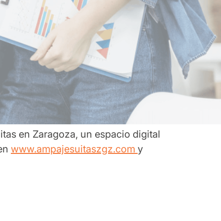
tas en Zaragoza, un espacio digital
 en
www.ampajesuitaszgz.com
y