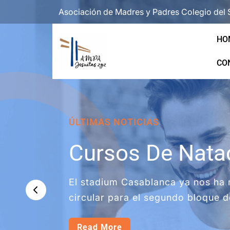
Skip
Asociación de Madres y Padres Colegio del 
to
content
HO
(Press
CO
Enter)
ÚLTIMAS NOTICIAS
Cursos De Nata
El stadium Casablanca ya nos ha
circular para el segundo bloque 
Read More