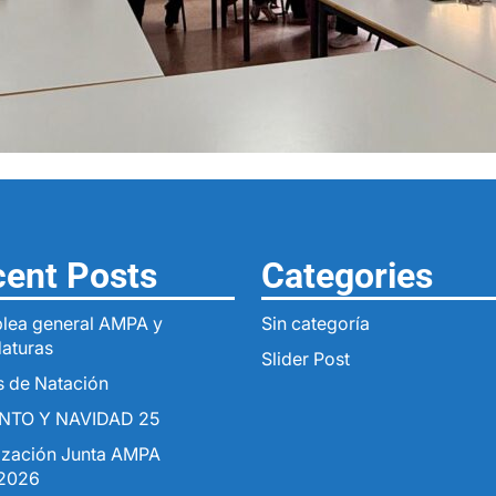
ent Posts
Categories
lea general AMPA y
Sin categoría
aturas
Slider Post
 de Natación
NTO Y NAVIDAD 25
ización Junta AMPA
2026